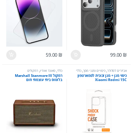
59.00
₪
99.00
₪
אביזרים לסלולר
,
כיסויים ומגני מסך
,
כללי
כללי
,
סאונד ואודיו
,
רמקולים
כיסוי מגן + מגן זכוכית לסמארטפון
רמקול Marshall Stanmore III
Xiaomi Redmi 15C
בלוטוס ביתי עוצמתי חום