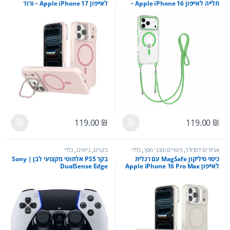
תלייה לאייפון Apple iPhone 16 –
לאייפון Apple iPhone 17 – ורוד
ירוק
בהיר
119.00
₪
119.00
₪
אביזרים לסלולר
,
כיסויים ומגני מסך
,
כללי
בקרים
,
גיימינג
,
כללי
כיסוי סיליקון MagSafe עם רגלית
בקר PS5 אלחוטי מקצועי לבן | Sony
לאייפון Apple iPhone 16 Pro Max
DualSense Edge
– לבן