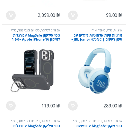
2,099.00
₪
99.00
₪
אוזניות
,
כללי
,
סאונד ואודיו
אביזרים לסלולר
,
כיסויים ומגני מסך
,
כללי
אוזניות קשת אלחוטיות לילדים עם
כיסוי סיליקון MagSafe עם רגלית
סינון רעשים | JBL Junior 470NC –
לאייפון Apple iPhone 16 – אפור
תכלת
119.00
₪
289.00
₪
אביזרים לסלולר
,
כיסויים ומגני מסך
,
כללי
אביזרים לסלולר
,
כיסויים ומגני מסך
,
כללי
כיסוי שקוף MagSafe עם רצועת
כיסוי סיליקון MagSafe עם רגלית