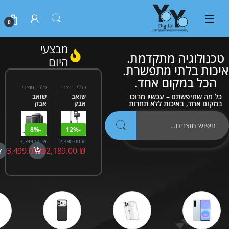
0
מבצעי
טכנולוגיה מתקדמת.
היום
איכות בלתי מתפשרת.
הכל במקום אחד.
כללי
,
מוצרי
כללי
,
מוצרי
חשמל
,
חשמל
,
כל מה שחיפשתם – עכשיו מרוכז
שואב
שואב
שואבי אבק
שואבי אבק
במקום אחד, באיכות ללא תחרות
אבק
אבק
אלחוטי
רובוטי
שוטף
eufy
Robot
Roboroc
8%
-
12%
-
Vacuum
k F25
E28
Combo
3,799.00
₪
2,490.00
₪
Omni
3,499.00
₪
2,189.00
₪