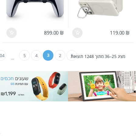
899.00
₪
119.00
₪
3
04
5
4
2
1
מציג 25–36 מתוך 1248 תוצאות
…