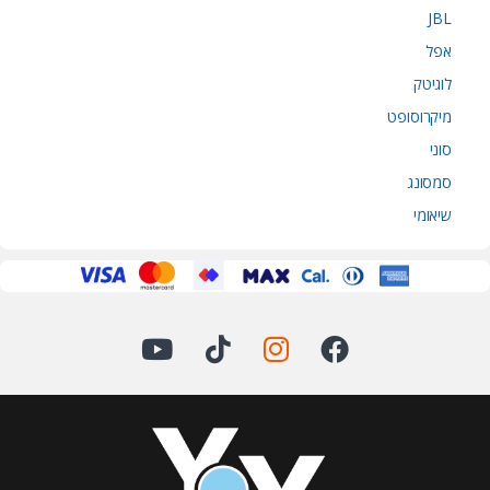
JBL
אפל
לוגיטק
מיקרוסופט
סוני
סמסונג
שיאומי