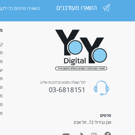
השארו מעודכנים
השאירו פרטים כדי לקבל
מי
קצ
תנ
מע
יצ
תק
לכל שאלה מוזמנים לפנות אלינו
תנ
03-6818151
מד
מד
מד
פרטים
אבן גבירול 72, תל אביב