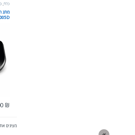
כללי
,
סו
SG1005D 
00
₪
מציגים את כל ⁦2⁩ ה