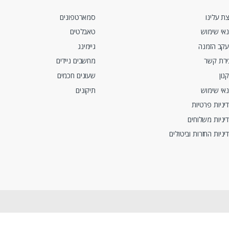
ת עלינו
סמארטפונים
אי שימוש
טאבלטים
קב הזמנה
גיימינג
ירת קשר
מחשבים ניידים
נון
שעונים חכמים
אי שימוש
תיקונים
יניות פרטיות
יניות משלוחים
יניות החזרות וביטולים