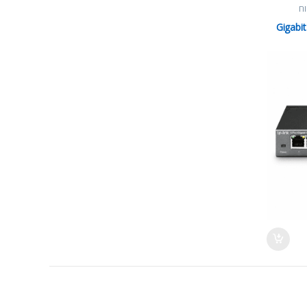
וח
ט Gigabit TP-Link