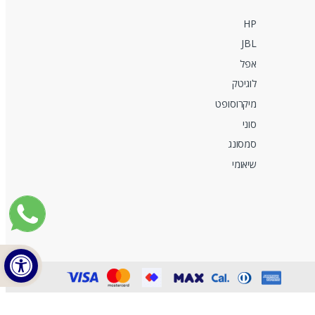
HP
JBL
אפל
לוגיטק
מיקרוסופט
סוני
סמסונג
שיאומי
פתח 