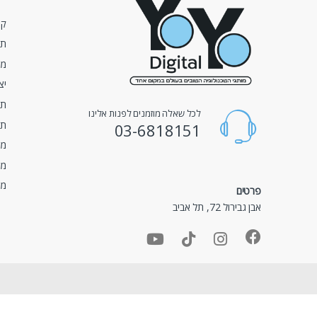
קצ
תנ
מע
יצ
תק
לכל שאלה מוזמנים לפנות אלינו
תנ
03-6818151
מד
מד
מד
פרטים
אבן גבירול 72, תל אביב