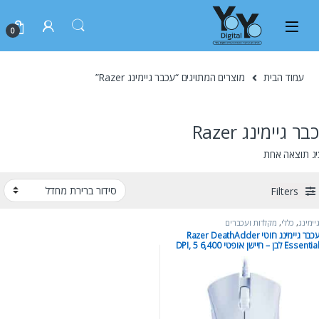
0
עמוד הבית
מוצרים המתויגים “עכבר גיימינג Razer”
ר גיימינג Razer
ג תוצאה אחת
Filters
יימינג
,
כללי
,
מקלדות ועכברים
עכבר גיימינג חוטי Razer DeathAdder
Essential לבן – חיישן אופטי 6,400 DPI, 5
פתורים, מבנה ארגונומי