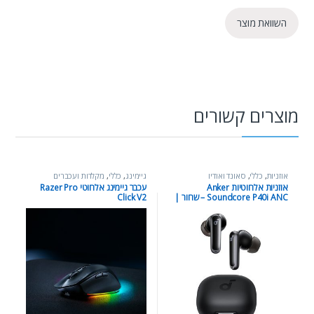
השוואת מוצר
מוצרים קשורים
אוזניות
,
כללי
,
סאונד ואודיו
גיימינג
,
כללי
,
מקלדות ועכברים
אוזניות אלחוטיות Anker
עכבר גיימינג אלחוטי Razer Pro
Soundcore P40i ANC – שחור |
Click V2
Wireless Bluetooth Earbuds