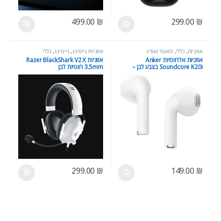
499.00
₪
299.00
₪
אוזניות
,
כללי
,
סאונד ואודיו
אוזניות גיימינג
,
גיימינג
,
כללי
אוזניות אלחוטיות Anker
אוזניות Razer BlackShark V2 X
Soundcore K20i בצבע לבן –
3.5mm חוטיות לבן
סאונד איכותי, Bluetooth 5.3, קלות
ונוחות
299.00
₪
149.00
₪