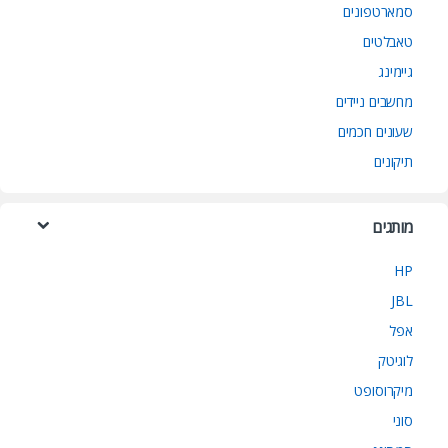
סמארטפונים
טאבלטים
גיימינג
מחשבים ניידים
שעונים חכמים
תיקונים
מותגים
HP
JBL
אפל
לוגיטק
מיקרוסופט
סוני