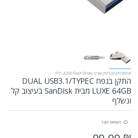
אחסון נתונים
,
דיסק און קי (USB Flash Drive)
,
כללי
התקן בנפח DUAL USB3.1/TYPEC
LUXE 64GB מבית SanDisk בעיצוב קל
ונשלף
השוואת מוצר