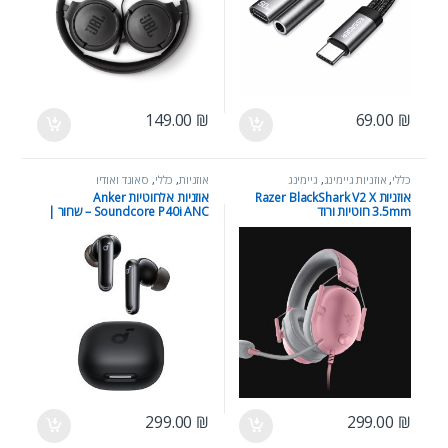
149.00
₪
69.00
₪
כללי
,
אוזניות גיימינג
,
גיימינג
אוזניות
,
כללי
,
סאונד ואודיו
אוזניות Razer BlackShark V2 X
אוזניות אלחוטיות Anker
3.5mm חוטיות ורוד
Soundcore P40i ANC – שחור |
Wireless Bluetooth Earbuds
299.00
₪
299.00
₪