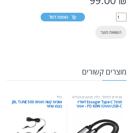
99.00
₪
הוספה לסל
השוואת מוצר
מוצרים קשורים
אביזרים לסלולר
,
כללי
,
מטענים וכבלים
כללי
מפצל Essager Type-C לאודיו
אוזניות קשת חוטיות JBL TUNE 500
USB-C וטעינה PD 60W – אפור
בצבע שחור