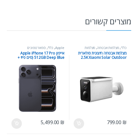
מוצרים קשורים
כללי
,
מצלמות אבטחה
,
מצלמות
Apple
,
כללי
,
סמארטפונים
אבטחה וציוד צילום
מצלמת אבטחה חיצונית סולארית
אייפון Apple iPhone 17 Pro
2.5K Xiaomi Solar Outdoor
512GB Deep Blue (סים פיזי +
Camera BW400 Pro Set עם
eSIM)
תחנת בסיס וראיית לילה צבעונית
5,499.00
₪
799.00
₪