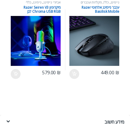
גיימינג
,
כללי
,
מקלדות ועכברים
אביזרי גיימינג
,
גיימינג
,
כללי
עכבר גיימינג אלחוטי Razer
מיקרופון Razer Seiren V3
Basilisk Mobile
Chroma USB RGB לבן
579.00
₪
449.00
₪
מידע חשוב