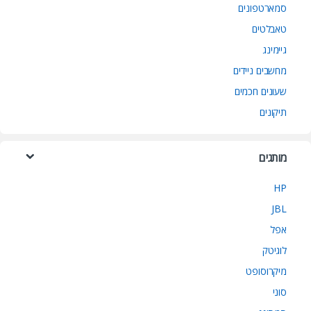
סמארטפונים
טאבלטים
גיימינג
מחשבים ניידים
שעונים חכמים
תיקונים
מותגים
HP
JBL
אפל
לוגיטק
מיקרוסופט
סוני