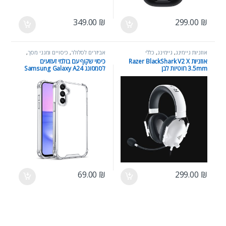
349.00
₪
299.00
₪
אוזניות גיימינג
,
גיימינג
,
כללי
אביזרים לסלולר
,
כיסויים ומגני מסך
,
כללי
אוזניות Razer BlackShark V2 X
כיסוי שקוף עם בולמי זעזועים
3.5mm חוטיות לבן
לסמסונג Samsung Galaxy A24
69.00
₪
299.00
₪