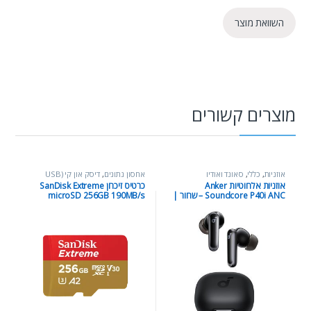
השוואת מוצר
מוצרים קשורים
אוזניות
,
כללי
,
סאונד ואודיו
אחסון נתונים
,
דיסק און קי (USB
Flash Drive)
,
כללי
,
כרטיסי
אוזניות אלחוטיות Anker
כרטיס זיכרון SanDisk Extreme
microSD
Soundcore P40i ANC – שחור |
microSD 256GB 190MB/s
Wireless Bluetooth Earbuds
קריאה V30 U3 A2