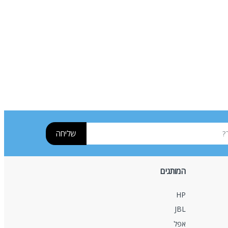
שליחה
המותגים
HP
JBL
אפל