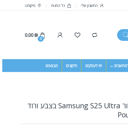
החשבון שלי
כל החנות
מיקומנו
0.00
₪
0
למחשבים
יויו לעסקים
תיקונים
מבצעים
כיסוי ספר עבור Samsung S25 Ultra בצבע ורוד