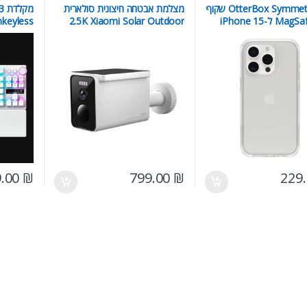
כיסוי OtterBox Symmetry שקוף
מצלמת אבטחה חיצונית סולארית
מק
תומך MagSafe ל-iPhone 15
2.5K Xiaomi Solar Outdoor
Tenkeyless
Pro Max – מגן מקורי דק ועמיד
Camera BW400 Pro Set עם
תחנת בסיס וראיית לילה צבעונית
9.00
₪
799.00
₪
229