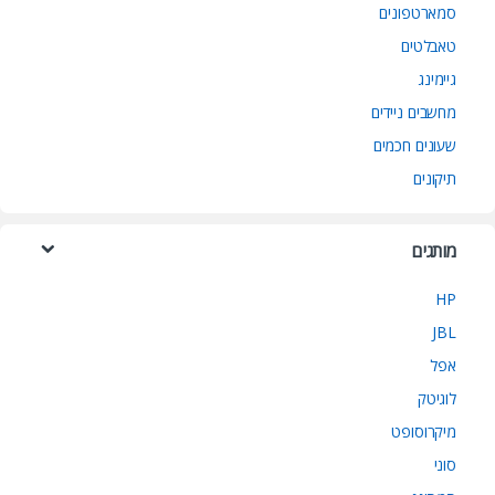
סמארטפונים
טאבלטים
גיימינג
מחשבים ניידים
שעונים חכמים
תיקונים
מותגים
HP
JBL
אפל
לוגיטק
מיקרוסופט
סוני