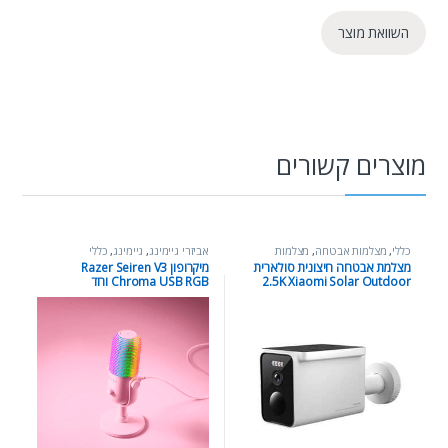
השוואת מוצר
מוצרים קשורים
כללי
,
מצלמות אבטחה
,
מצלמות
אביזרי גיימינג
,
גיימינג
,
כללי
אבטחה וציוד צילום
מצלמת אבטחה חיצונית סולארית
מיקרופון Razer Seiren V3
2.5K Xiaomi Solar Outdoor
Chroma USB RGB ורוד
Camera BW400 Pro Set עם
תחנת בסיס וראיית לילה צבעונית