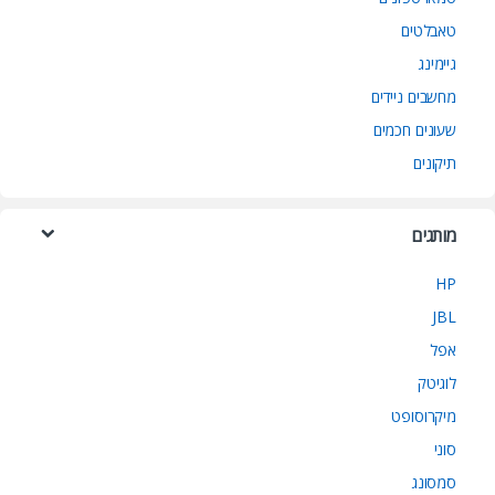
טאבלטים
גיימינג
מחשבים ניידים
שעונים חכמים
תיקונים
מותגים
HP
JBL
אפל
לוגיטק
מיקרוסופט
סוני
סמסונג