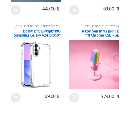
449.00
₪
69.00
₪
אביזרי גיימינג
,
גיימינג
,
כללי
אביזרים לסלולר
,
כיסויים ומגני מסך
,
כללי
מיקרופון Razer Seiren V3
כיסוי שקוף עם בולמי זעזועים
Chroma USB RGB ורוד
לסמסונג Samsung Galaxy A24
69.00
₪
579.00
₪