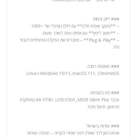
### דיוק ונוחות
– **מעקב אופטי חלק** עם DPI נומינלי של ~1000.
– **עיצוב לימין** עם אחיזה נוחה לאורך שעות.
– **Plug & Play** – מחברים את המקלט ומתחילים לעבוד
מיד.
### תאימות רחבה
Windows 10/11, macOS 11+, ChromeOS ו‑Linux.
### מה בקופסה
עכבר M330 Silent Plus, מקלט USB, סוללת AA (מותקנת
מראש), תיעוד מהיר.
### שירות בישראל
אנחנו כאן לכל שאלה לפני ואחרי הקנייה – תמיכה ושירות