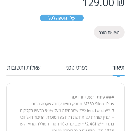
129.00
₪
הוספה לסל
השוואת מוצר
תיאור
מפרט טכני
שאלות ותשובות
### פחות רעש, יותר ריכוז
M330 Silent Plus מספק חוויית עבודה שקטה הודות
ל‑**SilentTouch** שמפחיתה מעל 90% מרעש הקליקים
– ועדיין שומרת על תחושת הלחיצה המוכרת. החיבור האלחוטי
בתדר **2.4GHz** יציב עד כ‑10 מטר, והסוללה מחזיקה עד
**18 חודשים** עם מצב חיסכון אוטומטי.