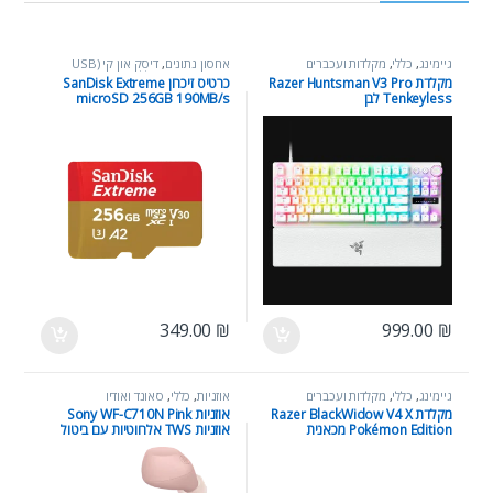
גיימינג
,
כללי
,
מקלדות ועכברים
אחסון נתונים
,
דיסק און קי (USB
Flash Drive)
,
כללי
,
כרטיסי
מקלדת Razer Huntsman V3 Pro
כרטיס זיכרון SanDisk Extreme
microSD
Tenkeyless לבן
microSD 256GB 190MB/s
קריאה V30 U3 A2
349.00
₪
999.00
₪
גיימינג
,
כללי
,
מקלדות ועכברים
אוזניות
,
כללי
,
סאונד ואודיו
מקלדת Razer BlackWidow V4 X
אוזניות Sony WF-C710N Pink
Pokémon Edition מכאנית
אוזניות TWS אלחוטיות עם ביטול
רעשים וסאונד מאוזן ליום יום