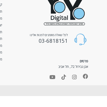
קצ
תנ
מע
יצ
תק
לכל שאלה מוזמנים לפנות אלינו
תנ
03-6818151
מד
מד
מד
פרטים
אבן גבירול 72, תל אביב