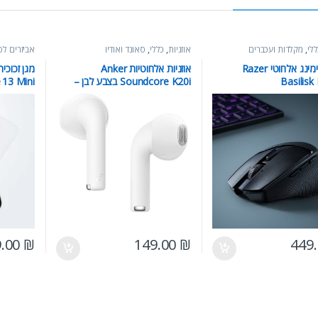
לי
,
מקלדות ועכברים
אוזניות
,
כללי
,
סאונד ואודיו
אביזרים לס
עכבר גיימינג אלחוטי Razer
אוזניות אלחוטיות Anker
Basilisk
Soundcore K20i בצבע לבן –
 13 Mini
סאונד איכותי, Bluetooth 5.3,
קלות ונוחות
9.00
₪
149.00
₪
449