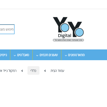
סמארטפונים
שעונים חכמים
טאבלטים
גיימינ
עמוד הבית
כללי
רמקול נייד אלחוטי L Charge 5