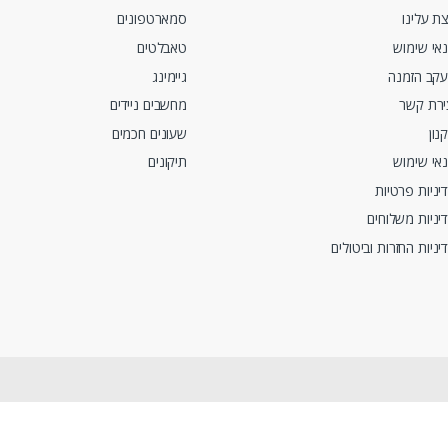
ת עלינו
סמארטפונים
אי שימוש
טאבלטים
קב הזמנה
גיימינג
ירת קשר
מחשבים ניידים
נון
שעונים חכמים
אי שימוש
תיקונים
יניות פרטיות
יניות משלוחים
יניות החזרות וביטולים