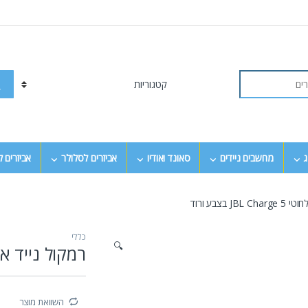
ג
מחשבים ניידים
סאונד ואודיו
אביזרים לסלולר
אביזרים 
JB בצבע ורוד
כללי
🔍
רמקול נייד אלחוטי  Charge 5
השוואת מוצר