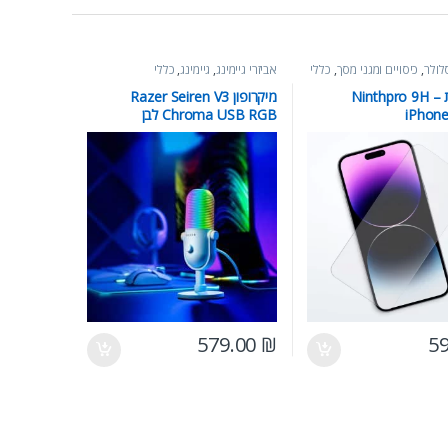
לולר
,
כיסויים ומגני מסך
,
כללי
אביזרי גיימינג
,
גיימינג
,
כללי
מגן זכוכית Ninthpro 9H –
מיקרופון Razer Seiren V3
iPhone
Chroma USB RGB לבן
579.00
₪
5