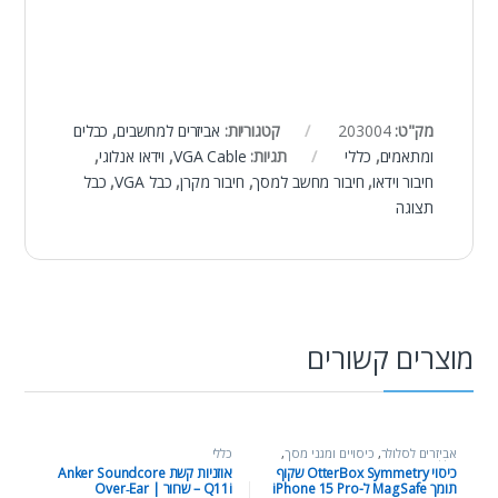
מק"ט:
203004
קטגוריות:
אביזרים למחשבים
,
כבלים
ומתאמים
,
כללי
תגיות:
VGA Cable
,
וידאו אנלוגי
,
חיבור וידאו
,
חיבור מחשב למסך
,
חיבור מקרן
,
כבל VGA
,
כבל
תצוגה
מוצרים קשורים
אביזרים לסלולר
,
כיסויים ומגני מסך
,
כללי
כללי
כיסוי OtterBox Symmetry שקוף
אוזניות קשת Anker Soundcore
תומך MagSafe ל-iPhone 15 Pro
Q11i – שחור | Over‑Ear