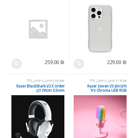
Max – מגן מקורי דק ועמיד במיוחד
Bluetooth Headphones
259.00
₪
229.00
₪
אביזרי גיימינג
,
גיימינג
,
כללי
אוזניות גיימינג
,
גיימינג
,
כללי
מיקרופון Razer Seiren V3
אוזניות Razer BlackShark V2 X
Chroma USB RGB ורוד
3.5mm חוטיות לבן