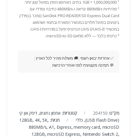
¹ 1GB = 1,000,000,000 בתים. האחסון הזמין בפועל קטן יותר.
² מהירויות 880MB/s קריאה ו-480MB/s כתיבה נמדדו עם
SanDisk PRO-READER SD Express Dual Card (נמכר בנפרד).
ביצועים בפועל תלויים במכשיר המארח ובתנאי השימוש.
במכשירי UHS-I/UHS-II הכרטיס יפעל במהירויות UHS-I.
³ כרטיס בלבד — ללא מתאם microSD-to-SD.
✅ אחריות יבואן רשמי
|
🚚 משלוח מהיר לכל הארץ
|
💬 תמיכה מקצועית לפני ואחרי הרכישה
מק"ט:
204150
קטגוריות:
אחסון נתונים
,
דיסק און קי
(USB Flash Drive)
,
כללי
תגיות:
,
5K
,
4K
,
128GB
880MB/s
,
A1
,
Express
,
memory card
,
microSD
128GB
,
microSD Express
,
Nintendo Switch 2
,