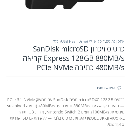
אחסון נתונים
,
דיסק און קי (USB Flash Drive)
,
כללי
כרטיס זיכרון SanDisk microSD
Express 128GB 880MB/s קריאה
480MB/s כתיבה PCIe NVMe
השוואת מוצר
כרטיס microSDXC 128GB מבית SanDisk עם ממשק PCIe 3.1 NVMe
— מהירות קריאה עד 880MB/s וכתיבה עד 480MB/s (כתיבה sustained
מינימלית 100MB/s). תואם Nintendo Switch 2, מדורג U3, תומך
ב-4K/5K וב-8K במכשירי העתיד. כרטיס בלבד — ללא מתאם SD. אחריות
יבואן רשמי.