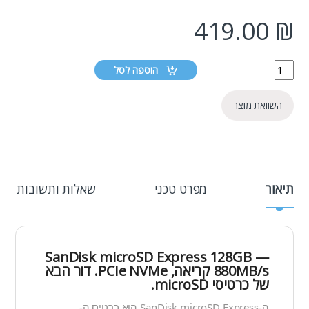
419.00
₪
הוספה לסל
השוואת מוצר
תיאור
מפרט טכני
שאלות ותשובות
SanDisk microSD Express 128GB —
880MB/s קריאה, PCIe NVMe. דור הבא
של כרטיסי microSD.
ה-SanDisk microSD Express הוא כרטיס ה-