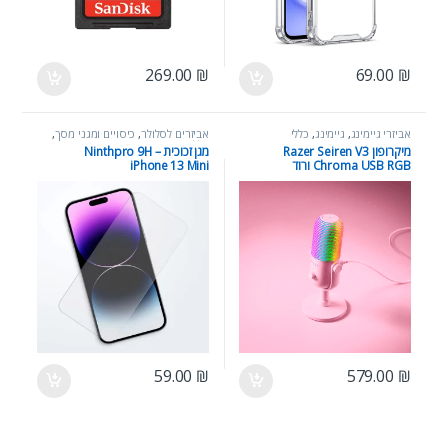
269.00
₪
69.00
₪
אביזרי גיימינג
,
גיימינג
,
כללי
אביזרים לסלולר
,
כיסויים ומגני מסך
,
כללי
מיקרופון Razer Seiren V3
מגן זכוכית Ninthpro 9H –
Chroma USB RGB ורוד
iPhone 13 Mini
59.00
₪
579.00
₪