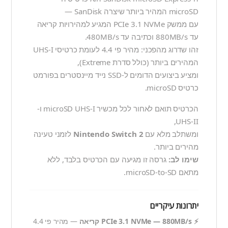
microSD המהיר ביותר שיצרה SanDisk —
עם ממשק PCIe 3.1 NVMe המגיע למהירויות קריאה
עד 880MB/s וכתיבה עד 480MB/s.
זהו שדרוג מהפכני: מהיר פי 4.4 לעומת כרטיסי UHS-I
המהירים ביותר (כולל סדרת Extreme),
ומציע ביצועים הדומים ל-SSD נייד מיינסטרים בפורמט
כרטיס microSD.
הכרטיס תואם לאחור לכל מכשיר microSD UHS-I ו-
UHS-II,
ומשתלב מלא עם
Nintendo Switch 2
לזמני טעינה
מהירים ביותר.
שימו לב:
גרסה זו מגיעה עם הכרטיס בלבד, ללא
מתאם microSD-to-SD.
יתרונות עיקריים
⚡ PCIe 3.1 NVMe — 880MB/s קריאה
— מהיר פי 4.4