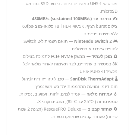
מכרטיסי UHS-I המהירים ביותר. ביצועי SSD בפורמט
microSD.
✍️ כתיבה עד 480MB/s (sustained 100MB/s)
—
צילום burst רציף, 4K/5K ו-Full HD סלואו-מו ב-60fps
ללא נשירת פריימים.
🎮 Nintendo Switch 2
— תואם רשמית ל-Switch 2
לחוויית גיימינג אופטימלית.
🔮 מוכן לעתיד
— ממשק PCIe NVMe לתמיכה בצילום
8K במכשירים עתידיים, לצד תאימות לאחור מלאה לכל
מכשיר UHS-I/UHS-II.
🌡️ SanDisk ThermAdapt
— טכנולוגיה ייחודית לניהול
חום דינמי ומניעת התחממות יתר בשימוש נמרץ.
💧 עמידות מלאה
— עמיד למים, לחות, זעזועים, נפילות,
טמפרטורות (-25°C עד 85°C), מגנטים וקרני X.
🔄 שחזור קבצים
— RescuePRO Deluxe (הצעת 2 שנות
שירות) לשחזור קבצים שנמחקו בטעות.