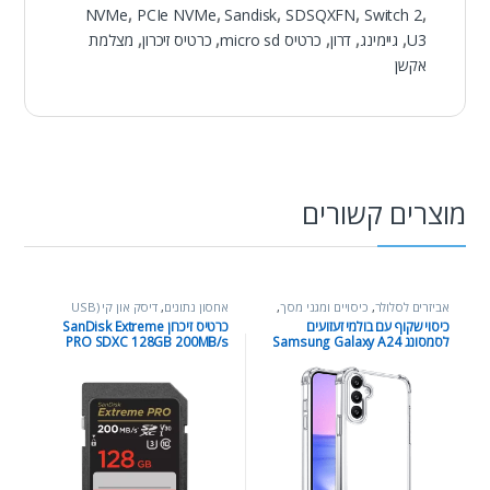
NVMe
,
PCIe NVMe
,
Sandisk
,
SDSQXFN
,
Switch 2
,
U3
,
גיימינג
,
דרון
,
כרטיס micro sd
,
כרטיס זיכרון
,
מצלמת
אקשן
מוצרים קשורים
אביזרים לסלולר
,
כיסויים ומגני מסך
,
אחסון נתונים
,
דיסק און קי (USB
כללי
Flash Drive)
,
כללי
כיסוי שקוף עם בולמי זעזועים
כרטיס זיכרון SanDisk Extreme
לסמסונג Samsung Galaxy A24
PRO SDXC 128GB 200MB/s
קריאה 90MB/s כתיבה U3 V30 4K
UHD