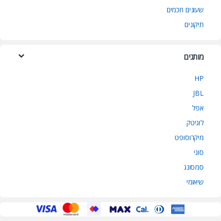
שעונים חכמים
תיקונים
מותגים
HP
JBL
אפל
לוגיטק
מיקרוסופט
סוני
סמסונג
שיאומי