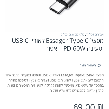
אביזרים לסלולר
,
כללי
,
מטענים וכבלים
מפצל Essager Type-C לאודיו USB-C
וטעינה PD 60W – אפור
השוואת מוצר
מפצל Essager Type-C 2-in-1 לאודיו USB-C וטעינה במקביל.
מחבר אחד
מתפצל ליציאת Type-C לאוזניות USB-C ויציאת Type-C לטעינה מהירה
בהספק עד PD 60W. מאפשר להאזין למוזיקה ולטעון את המכשיר בו-זמנית,
פתרון אידיאלי למכשירים ללא שקע אוזניות.
69.00
₪