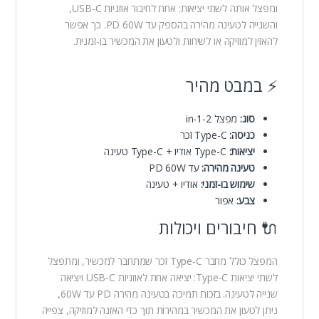
ומפצל אותה לשתי יציאות: אחת לחיבור אוזניות USB-C,
והשנייה לטעינה מהירה בהספק עד PD 60W. כך אפשר
להאזין למוזיקה או לשיחות ולטעון את המכשיר בו-זמנית.
⚡ במבט מהיר
סוג:
מפצל 2-in-1
כניסה:
Type-C זכר
יציאות:
Type-C אודיו + Type-C טעינה
טעינה מהירה:
עד PD 60W
שימוש בו-זמני:
אודיו + טעינה
צבע:
אפור
🔌 חיבורים ויכולות
המפצל כולל מחבר Type-C זכר שמתחבר למכשיר, ומתפצל
לשתי יציאות Type-C: יציאה אחת לאוזניות USB-C ויציאה
שנייה לטעינה. בזכות תמיכה בטעינה מהירה PD עד 60W,
ניתן לטעון את המכשיר במהירות תוך כדי האזנה למוזיקה, צפייה