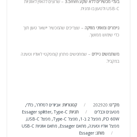
בעלי מכשירים ללא שקע 3.5mm
– שרוצים להאזין לאוזניות
USB-C ולטעון בו-זמנית.
גיימרים ומאזיני מוזיקה
– שצריכים שהמכשיר יישאר טעון תוך
כדי שימוש ממושך.
משתמשים ניידים
– שמחפשים פתרון קומפקטי לאודיו וטעינה
במקביל.
מק"ט:
202920
קטגוריות:
אביזרים לסלולר
,
כללי
,
מטענים וכבלים
תגיות:
Type-C
,
Essager splitter
PD 60W
,
מפצל 2 ב-1
,
מפצל Type-C
,
מפצל USB-C
,
מפצל אודיו וטעינה
,
מתאם Essager
,
מתאם אוזניות USB-C
מותג:
Essager