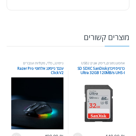
מוצרים קשורים
אחסון נתונים
,
דיסק און קי (USB
גיימינג
,
כללי
,
מקלדות ועכברים
Flash Drive)
,
כללי
כרטיס זיכרון SD SDXC SanDisk
עכבר גיימינג אלחוטי Razer Pro
Click V2
Ultra 32GB 120MB/s UHS-I