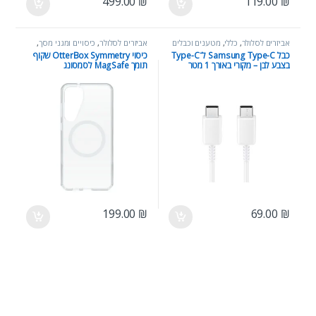
499.00
₪
119.00
₪
אביזרים לסלולר
,
כללי
,
מטענים וכבלים
אביזרים לסלולר
,
כיסויים ומגני מסך
,
כללי
כבל Samsung Type-C ל־Type-C
כיסוי OtterBox Symmetry שקוף
בצבע לבן – מקורי באורך 1 מטר
תומך MagSafe לסמסונג
Samsung Galaxy S24 Ultra
199.00
₪
69.00
₪