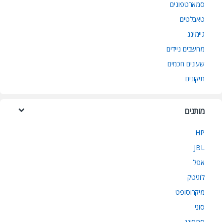
סמארטפונים
טאבלטים
גיימינג
מחשבים ניידים
שעונים חכמים
תיקונים
מותגים
HP
JBL
אפל
לוגיטק
מיקרוסופט
סוני
סמסונג