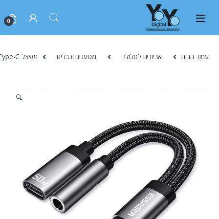
0
עמוד הבית
אביזרים לסלולר
מטענים וכבלים
מפצל Essager Type-C לאודיו USB-C וטעינה PD 60W – אפור
🔍