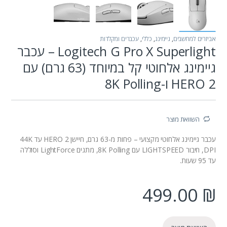
אביזרים למחשבים
,
גיימינג
,
כללי
,
עכברים ומקלדות
Logitech G Pro X Superlight – עכבר
גיימינג אלחוטי קל במיוחד (63 גרם) עם
HERO 2 ו-8K Polling
השוואת מוצר
עכבר גיימינג אלחוטי מקצועי – פחות מ-63 גרם, חיישן HERO 2 עד 44K
DPI, חיבור LIGHTSPEED עם 8K Polling, מתגים LightForce וסוללה
עד 95 שעות.
499.00
₪