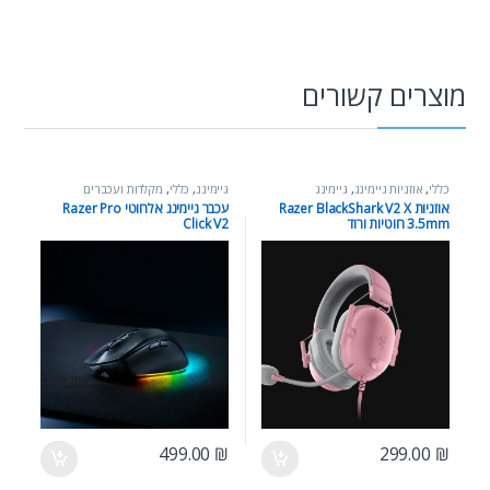
מוצרים קשורים
כללי
,
אוזניות גיימינג
,
גיימינג
גיימינג
,
כללי
,
מקלדות ועכברים
אוזניות Razer BlackShark V2 X
עכבר גיימינג אלחוטי Razer Pro
3.5mm חוטיות ורוד
Click V2
499.00
₪
299.00
₪