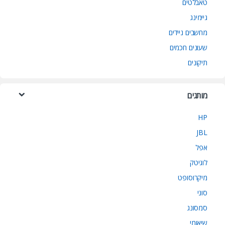
טאבלטים
גיימינג
מחשבים ניידים
שעונים חכמים
תיקונים
מותגים
HP
JBL
אפל
לוגיטק
מיקרוסופט
סוני
סמסונג
שיאומי