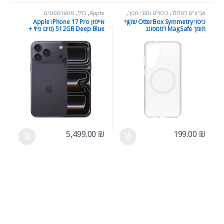
אביזרים לסלולר
,
כיסויים ומגני מסך
,
Apple
,
כללי
,
סמארטפונים
כללי
כיסוי OtterBox Symmetry שקוף
אייפון Apple iPhone 17 Pro
תומך MagSafe לסמסונג
512GB Deep Blue (סים פיזי +
eSIM)
Samsung Galaxy S24 Ultra
5,499.00
₪
199.00
₪