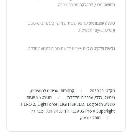
תחושת מכני, להקלקה מהירה ויציבה.
סוללה עוצמתית:
עד 95 שעות שימוש, טעינה ב-USB-C
ותמיכה ב-PowerPlay.
גלישה חלקה:
רגליות PTFE ללא תוספים לתנועה חלקה.
מק"ט:
203049
קטגוריות:
אביזרים למחשבים
,
גיימינג
,
כללי
,
עכברים ומקלדות
תגיות:
95 שעות
סוללה
,
Logitech
,
LIGHTSPEED
,
LightForce
,
HERO 2
G Pro X Superlight
,
עכבר גיימינג אלחוטי
,
עכבר קל
מותג:
לוגיטק