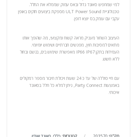
למי שמחפש סאונד גדול ובאס עמוק שממלא את החלל.
טכנולוגיית ULT Power Sound מספקת ביצועים חזקים באופן
עקבי עם עומק בס יוצא דופן.
העיצוב השחור מעניק מראה קשוח ומקצועי, מה שהופך אותו
מתאים למסיבות חוץ, מפגשים חברתיים ושימוש יומיומי.
העמידות בתקן IP66 IP67 מאפשרת שימוש בים, בגשם ובחול
ללא חשש.
עם חיי סוללה של עד כ 24 שעות ויכולת חיבור מספר רמקולים
באמצעות Party Connect, ניתן למלא כל חלל בסאונד
איכותי.
מק"ט:
203570
קטגוריות:
כללי
,
סאונד ואודיו
,