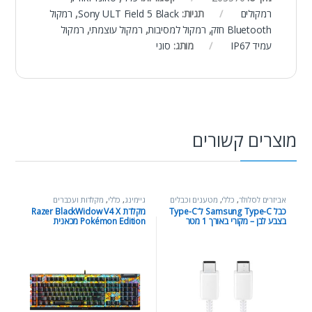
רמקולים
תגיות:
Sony ULT Field 5 Black
,
רמקול
Bluetooth חזק
,
רמקול למסיבות
,
רמקול עוצמתי
,
רמקול
עמיד IP67
מותג:
סוני
מוצרים קשורים
אביזרים לסלולר
,
כללי
,
מטענים וכבלים
גיימינג
,
כללי
,
מקלדות ועכברים
כבל Samsung Type-C ל־Type-C
מקלדת Razer BlackWidow V4 X
בצבע לבן – מקורי באורך 1 מטר
Pokémon Edition מכאנית