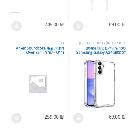
749.00
₪
69.00
₪
אביזרים לסלולר
,
כיסויים ומגני מסך
,
כללי
כללי
כיסוי שקוף עם בולמי זעזועים
אוזניות קשת Anker Soundcore
לסמסונג Samsung Galaxy A24
Q11i – שחור | Over‑Ear
Bluetooth Headphones
259.00
₪
69.00
₪