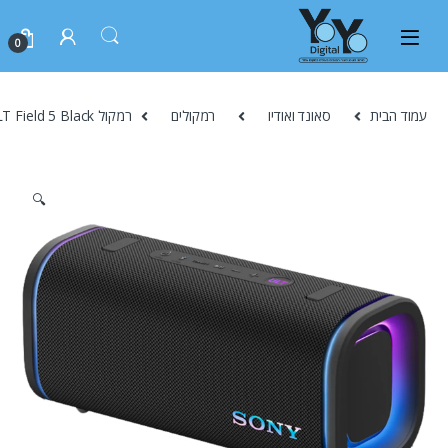
0
עמוד הבית
סאונד ואודיו
רמקולים
רמקול Sony ULT Field 5 Black רמקול Bluetooth נייד חזק במיוחד עם ULT Power Sound ובאס עמוק
🔍